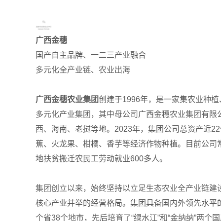
广西金穗
国产自主品牌、一二三产业融合
多元化全产业链、农业出海
广西金穗农业集团
创建于1996年，是一家集农业
多元化产业集团，其中母公司广西金穗农业集团有限
西、海南、老挝等地。2023年，集团公司总资产近2
蕉、火龙果、柑橘、香芋等经济作物种植。目前公司常年
地扶贫搬迁农民工劳动就业600多人。
集团创立以来，始终坚持以立足生态农业全产业链建
核心产业并举的经营格局。集团具备国内外领先水平的
个省38个地市，先后培育了“绿水江”和“金纳纳”