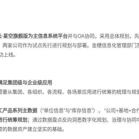
云·星空旗舰版为主信息系统平台
并与OA协同，采用总体规划，
）两家公司作为试点先行进行规划与部署。金穗信息化管理部门
成功上线。
满足集团级与企业级应用
需要从集团、各组织、各流程、各场景应用进行统筹的梳理与规
工产品系列主数据
（“单位信息”与“库存信息”）， “公司+基地
进行统筹规划
；通过数据盘点反向洞悉数字化规划、治理与协同
营的数据资产建立坚实的基础。