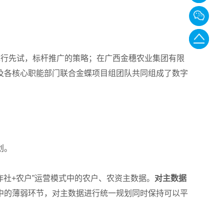
87558068
转
返
811
回
先行先试，标杆推广的策略；在广西金穗农业集团有限
及各核心职能部门联合金蝶项目组团队共同组成了数字
顶
部
划。
+合作社+农户”运营模式中的农户、农资主数据。
对主数据
中的薄弱环节，对主数据进行统一规划同时保持可以平